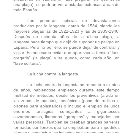
una plaga), se podrían ver afectadas extensas áreas de
toda España.
Las primeras noticias de devastaciones
producidas por la langosta, datan de 1584, siendo las
mayores plagas las de 1922-1923 y las de 1939-1940.
Después de ochenta años de la última plaga, la
langosta hace tiempo que dejó de suponer un peligro en
España. Pero no por ello, se puede dejar de controlar y
vigilar. Es necesario evitar que aparezca la temida “fase
gregaria” (la plaga) y se quede, como cada año, en
“fase solitaria”.
La lucha contra la langosta
La lucha contra la langosta se remonta a cientos
de años, habiéndose empleado durante este tiempo
multitud de métodos, desde los preventivos (arado en
las zonas de puesta), mecánicos (paso de rodillos o
pisones para aplastarlos) o incluso el empleo de unos
enormes artilugios semejantes a gigantescos
cazamariposas, llamados “garapitas” y manejados por
varias personas. También se creaban grandes barreras
formadas por lienzos que se empleaban para impedirles
el paso y conducir a los insectos hacia unos agujeros en