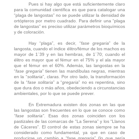
Pues si hay algo que está suficientemente claro
para la comunidad científica es que para catalogar una
“plaga de langostas” no se puede utilizar la densidad de
ortópteros por metro cuadrado. Para definir una “plaga
de langostas” es preciso utilizar parámetros bioquímicos
y de coloración.
Hay “plaga”, es decir, “
fase gregaria
” de la
langosta, cuando el índice élitro/fémur de los machos es
mayor de 1´39 y en las hembras, de 1´70; cuando el
élitro es mayor que el fémur en el 75% y el ala mayor
que el fémur en el 60%. Además, las langostas en la
“
fase gregaria
” tienen las mandíbulas negras, mientras
en la “
solitaria
”, claras. Por otro lado, la transformación
de la “
fase solitaria
” a “
gregaria
” no es repentina, sino
que dura dos o más años, obedeciendo a circunstancias
ambientales, por lo que se puede prever.
En Extremadura existen dos zonas en las que
las langostas son frecuentes en lo que se conoce como
“fase solitaria”
. Esas dos zonas coinciden con los
pastizales de las comarcas de “La Serena” y los “Llanos
de Cáceres”. El control de estas zonas siempre se ha
considerado como fundamental, ya que en caso de
producirse un cambio a “fase gregaria” (lo que sería