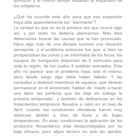
químicos y al mismo tiempo evitando la expansión de
los ortópteros.
¿Qué ha ocurrido este año para que esa expansión
haya sido aparentemente tan “alarmante”?
La verdad es que no es la primera vez que ocurre algo
así, y por tanto no debería alarmarnos. Más bien
deberíamos buscar las causas que la han provocado.
Hace algo más de una década tuvimos una situación
semejante, y el problema entonces fue que, si bien se
prospectaban las zonas y se informaba de los focos, los
equipos de fumigación disponían de 5 vehículos para
toda la región, de los cuales 3 estaban averiados. Este
año no parece que el problema haya sido el mismo,
pero desde luego algo debe haber fallado. Y las
consultas a distintos miembros de equipos, que desean
permanecer en el anonimato, hablan de “miedo a hacer
una labor tan perfecta que les deje sin trabajo la
próxima temporada”, y también de deficiencias en los
tratamientos tempranos llevados a cabo en el mes de
Abril, cuando las condiciones climáticas fueron muy
adversas debido a días de lluvia y de bajas
temperaturas. En esas condiciones la aplicación de los
productos fitosanitarios está desaconsejadas por su
baja eficacia, pero algún técnico no solo las aprobó,