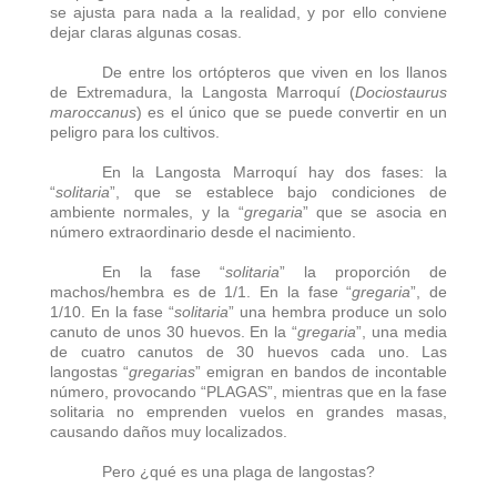
se ajusta para nada a la realidad, y por ello conviene
dejar claras algunas cosas.
De entre los ortópteros que viven en los llanos
de Extremadura, la Langosta Marroquí (
Dociostaurus
maroccanus
) es el único que se puede convertir en un
peligro para los cultivos.
En la Langosta Marroquí hay dos fases: la
“
solitaria
”, que se establece bajo condiciones de
ambiente normales, y la “
gregaria
” que se asocia en
número extraordinario desde el nacimiento.
En la fase “
solitaria
” la proporción de
machos/hembra es de 1/1. En la fase “
gregaria
”, de
1/10. En la fase “
solitaria
” una hembra produce un solo
canuto de unos 30 huevos. En la “
gregaria
”, una media
de cuatro canutos de 30 huevos cada uno. Las
langostas “
gregarias
” emigran en bandos de incontable
número, provocando “PLAGAS”, mientras que en la fase
solitaria no emprenden vuelos en grandes masas,
causando daños muy localizados.
Pero ¿qué es una plaga de langostas?