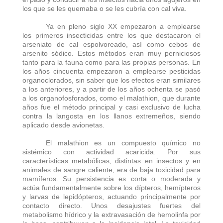
los que se les quemaba o se les cubría con cal viva.
Ya en pleno siglo XX empezaron a emplearse
los primeros insecticidas entre los que destacaron el
arseniato de cal espolvoreado, así como cebos de
arsenito sódico. Estos métodos eran muy perniciosos
tanto para la fauna como para las propias personas. En
los años cincuenta empezaron a emplearse pesticidas
organoclorados, sin saber que los efectos eran similares
a los anteriores, y a partir de los años ochenta se pasó
a los organofosforados, como el malathion, que durante
años fue el método principal y casi exclusivo de lucha
contra la langosta en los llanos extremeños, siendo
aplicado desde avionetas.
El malathion es un compuesto químico no
sistémico con actividad acaricida. Por sus
características metabólicas, distintas en insectos y en
animales de sangre caliente, era de baja toxicidad para
mamíferos. Su persistencia es corta o moderada y
actúa fundamentalmente sobre los dípteros, hemípteros
y larvas de lepidópteros, actuando principalmente por
contacto directo. Unos desajustes fuertes del
metabolismo hídrico y la extravasación de hemolinfa por