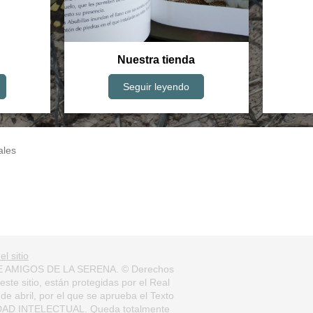
Nuestra tienda
Seguir leyendo
ales
l sitio
 AMIGOS DE LA SERENA. © Derechos
este sitio, están protegidas por el Real
de abril, por el que se aprueba el Texto
DAD INTELECTUAL. Queda totalmente