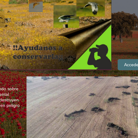
Accede
odo sobre
ental
 destruyen
 en peligro