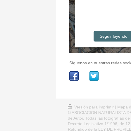
Seguir leyendo
Síguenos en nuestras redes soci
Versión para imprimir
|
Mapa de
© ASOCIACION NATURALISTA DE
de Autor. Todas las fotografías de 
Decreto Legislativo 1/1996, de 12 
Refundido de la LEY DE PROPIE